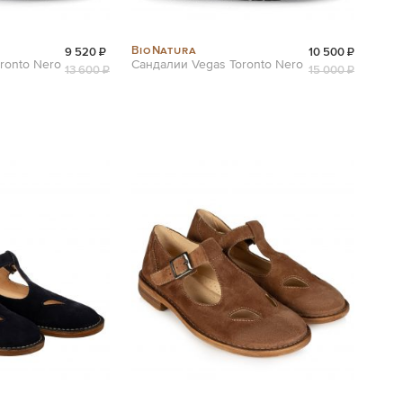
BioNatura
9 520 ₽
10 500 ₽
ronto Nero
Сандалии Vegas Toronto Nero
13 600 ₽
15 000 ₽