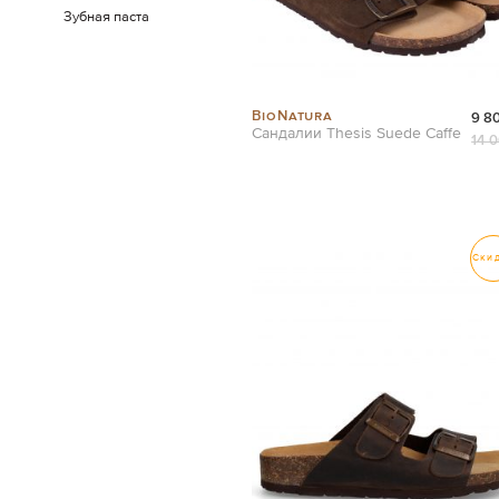
Зубная паста
BioNatura
9 8
Сандалии Thesis Suede Caffe
14 
Ски