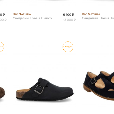
BioNatura
BioNatura
00 ₽
9 100 ₽
Сандалии Thesis Bianco
Сандалии Thesis To
000 ₽
13 000 ₽
дка
Скидка