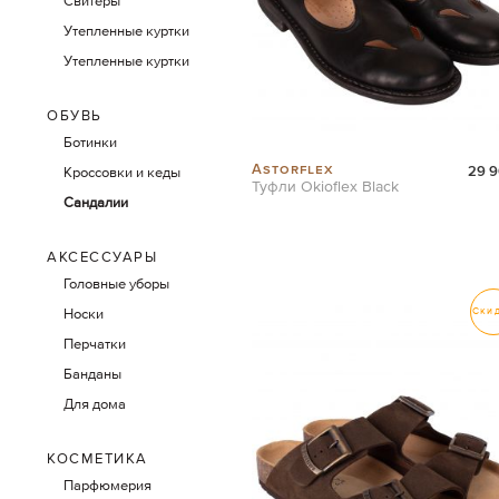
Свитеры
Утепленные куртки
Утепленные куртки
ОБУВЬ
Ботинки
Astorflex
29 9
Кроссовки и кеды
Туфли Okioflex Black
Сандалии
АКСЕССУАРЫ
Головные уборы
Ски
Носки
Перчатки
Банданы
Для дома
КОСМЕТИКА
Парфюмерия