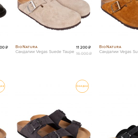
BioNatura
BioNatura
00 ₽
11 200 ₽
Сандалии Vegas Suede Taupe
Сандалии Vegas Su
16 000 ₽
дка
Скидка