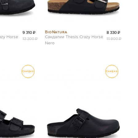
BioNatura
9 310 ₽
8 330 ₽
azy Horse
Сандалии Thesis Crazy Horse
13 300 ₽
11 900 ₽
Nero
Скидка
Скидка