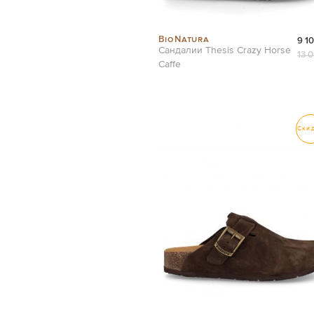
BioNatura
9 1
Сандалии Thesis Crazy Horse
13 
Caffe
Ски