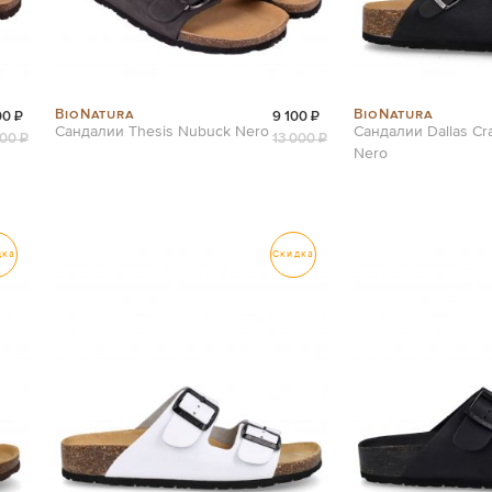
BioNatura
BioNatura
00 ₽
9 100 ₽
Сандалии Thesis Nubuck Nero
Сандалии Dallas Cr
000 ₽
13 000 ₽
Nero
дка
Скидка