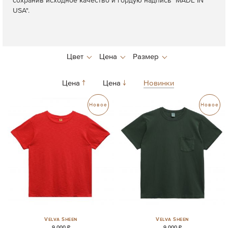
сохранив исходное качество и гордую надпись "MADE IN
USA".
Цена
Цена
Новинки
Новое
Новое
Velva Sheen
Velva Sheen
9 000 ₽
9 000 ₽