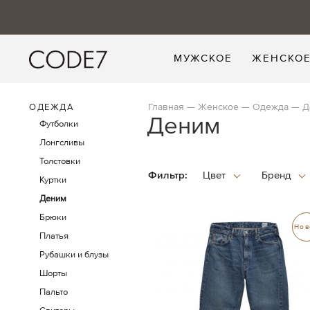
МУЖСКОЕ
ЖЕНСКО
Главная
Женское
Одежда
Д
ОДЕЖДА
Деним
Футболки
Лонгсливы
Толстовки
Фильтр:
Куртки
Деним
Брюки
Нов
Платья
Рубашки и блузы
Шорты
Пальто