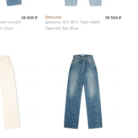
Orslow
34 900 ₽
39 500 ₽
ort Lenght
Джинсы W's 80's High Waist
im Used
Tapered Sky Blue