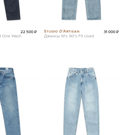
Studio D'Artisan
22 500 ₽
31 000 ₽
it One Wash
Джинсы W's 90's Fit Used