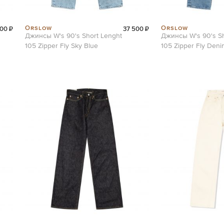
Orslow
Orslow
00 ₽
37 500 ₽
Джинсы W's 90's Short Lenght
Джинсы W's 90's Sh
105 Zipper Fly Sky Blue
105 Zipper Fly Den