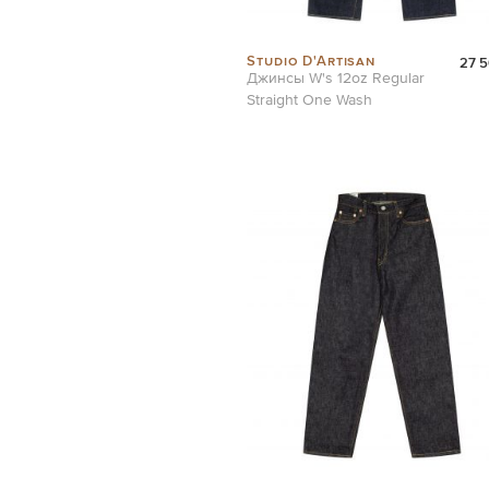
Studio D'Artisan
27 5
Джинсы W's 12oz Regular
Straight One Wash