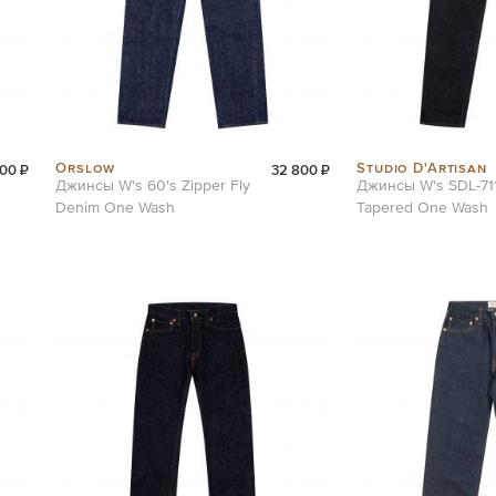
Orslow
Studio D'Artisan
00 ₽
32 800 ₽
Джинсы W's 60's Zipper Fly
Джинсы W's SDL-711
Denim One Wash
Tapered One Wash