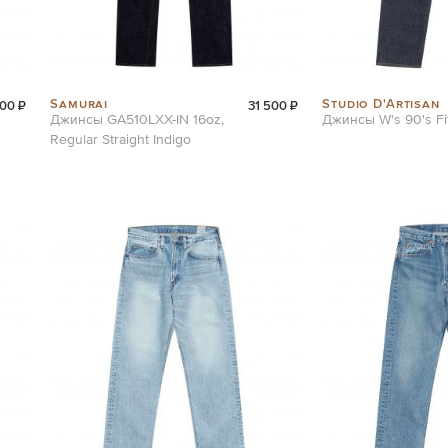
Samurai
Studio D'Artisan
00 ₽
31 500 ₽
Джинсы GA510LXX-IN 16oz,
Джинсы W's 90's F
Regular Straight Indigo