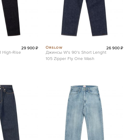
Orslow
29 900 ₽
26 900 ₽
 High-Rise
Джинсы W's 90's Short Lenght
105 Zipper Fly One Wash