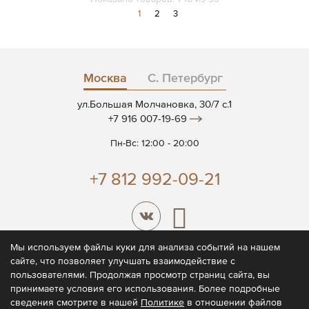
Страница
Вы
Страница
Страница
1
2
3
сейчас
читаете
страницу
Москва
С. Петербург
ул.Большая Молчановка, 30/7 c.1
+7 916 007-19-69
Пн-Вс: 12:00 - 20:00
+7 812 992-09-21
Мы используем файлы куки для анализа событий на нашем
сайте, что позволяет улучшать взаимодействие с
© 2026 CODE7®
пользователями. Продолжая просмотр страниц сайта, вы
принимаете условия его использования. Более подробные
Политика конфиденциальности
сведения смотрите в нашей
Политике
в отношении файлов