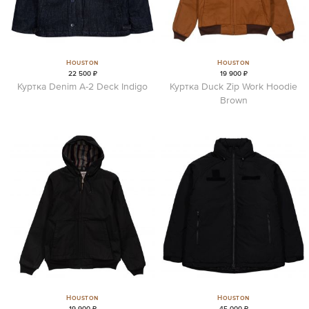
Houston
Houston
22 500 ₽
19 900 ₽
Куртка Denim A-2 Deck Indigo
Куртка Duck Zip Work Hoodie
Brown
Houston
Houston
19 900 ₽
45 000 ₽