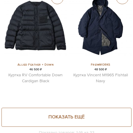
Allied Feather + Down
FrizmWORKS
46 500 ₽
48 500 ₽
Куртка RV Comfortable Down
Куртка Vincent M1965 Fishtail
Cardigan Black
Navy
ПОКАЗАТЬ ЕЩЁ
Показано товаров:
1
-
16
из
33