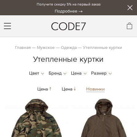
Получите скидку 5% на первый заказ
Подробнее
Мо
Главная
Мужское
Одежда
Утепленные куртки
Утепленные куртки
Цена
Цена
Новинки