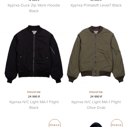
Куртка Duck Zip Work Hoodie
Куртка Primaloft Level7 Black
Black
Houston
Houston
24 990 ₽
24 990 ₽
Куртка N/C Light MA-1 Flight
Куртка N/C Light MA-1 Flight
Black
Olive Drab
Новое
Новое