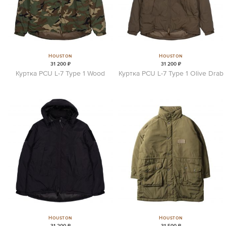
Houston
Houston
31 200 ₽
31 200 ₽
Куртка PCU L-7 Type 1 Wood
Куртка PCU L-7 Type 1 Olive Drab
Houston
Houston
31 200 ₽
31 500 ₽