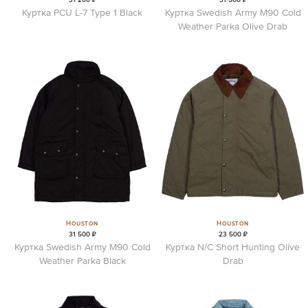
Куртка PCU L-7 Type 1 Black
Куртка Swedish Army M90 Cold
Weather Parka Olive Drab
Houston
Houston
31 500 ₽
23 500 ₽
Куртка Swedish Army M90 Cold
Куртка N/C Short Hunting Olive
Weather Parka Black
Drab