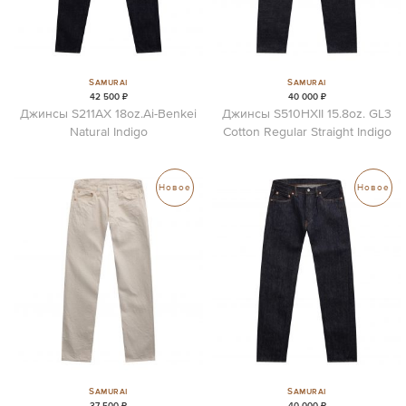
Samurai
Samurai
42 500 ₽
40 000 ₽
Джинсы S211AX 18oz.Ai-Benkei
Джинсы S510HXII 15.8oz. GL3
Natural Indigo
Cotton Regular Straight Indigo
Новое
Новое
Samurai
Samurai
37 500 ₽
40 000 ₽