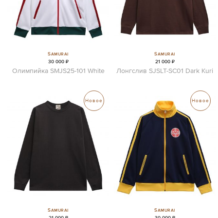
Samurai
Samurai
30 000 ₽
21 000 ₽
Олимпийка SMJS25-101 White
Лонгслив SJSLT-SC01 Dark Kuri
Новое
Новое
Samurai
Samurai
21 000 ₽
30 000 ₽