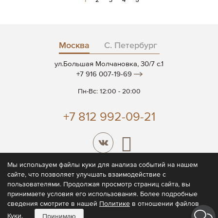
1
2
3
4
5
сейчас
читаете
страницу
Москва
С. Петербург
ул.Большая Молчановка, 30/7 c.1
+7 916 007-19-69
Пн-Вс: 12:00 - 20:00
+7 812 992-09-21
Мы используем файлы куки для анализа событий на нашем
сайте, что позволяет улучшать взаимодействие с
© 2026 CODE7®
пользователями. Продолжая просмотр страниц сайта, вы
принимаете условия его использования. Более подробные
Политика конфиденциальности
сведения смотрите в нашей
Политике
в отношении файлов
Пользовательское соглашение
Куки.
Принимаю