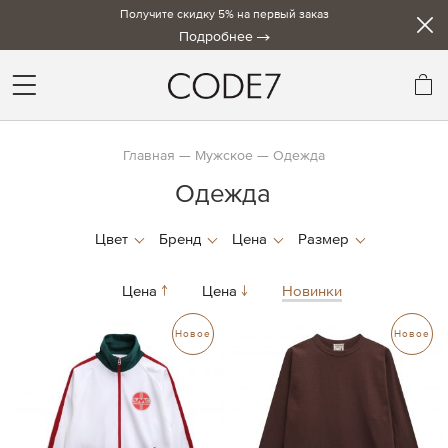
Получите скидку 5% на первый заказ
Подробнее
Мо
Главная
Мужское
Одежда
Одежда
Цена
Цена
Новинки
Новое
Новое