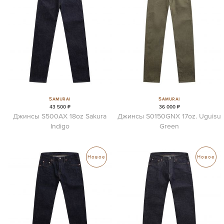
Samurai
Samurai
43 500 ₽
36 000 ₽
Джинсы S500AX 18oz Sakura
Джинсы S0150GNX 17oz. Uguisu
Indigo
Green
Новое
Новое