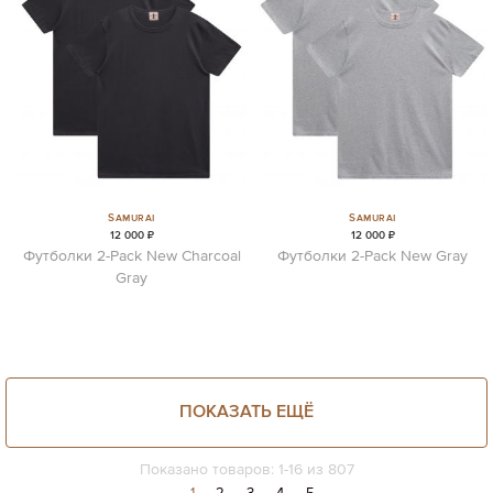
Samurai
Samurai
12 000 ₽
12 000 ₽
Футболки 2-Pack New Charcoal
Футболки 2-Pack New Gray
Gray
ПОКАЗАТЬ ЕЩЁ
Показано товаров:
1
-
16
из
807
Страница
Вы
Страница
Страница
Страница
Страница