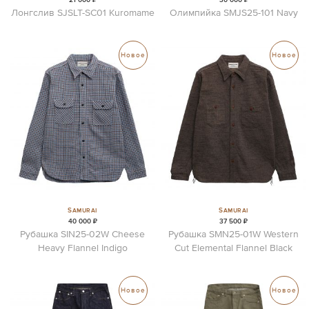
Лонгслив SJSLT-SC01 Kuromame
Олимпийка SMJS25-101 Navy
Новое
Новое
Samurai
Samurai
40 000 ₽
37 500 ₽
Рубашка SIN25-02W Cheese
Рубашка SMN25-01W Western
Heavy Flannel Indigo
Cut Elemental Flannel Black
Новое
Новое