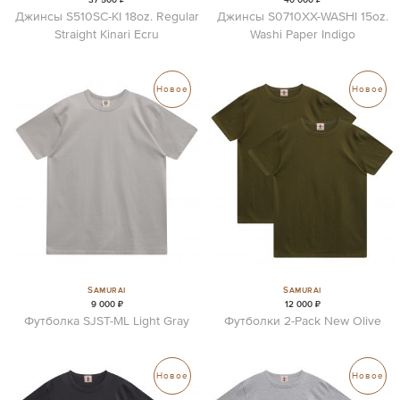
Джинсы S510SC-KI 18oz. Regular
Джинсы S0710XX-WASHI 15oz.
Straight Kinari Ecru
Washi Paper Indigo
Новое
Новое
Samurai
Samurai
9 000 ₽
12 000 ₽
Футболка SJST-ML Light Gray
Футболки 2-Pack New Olive
Новое
Новое