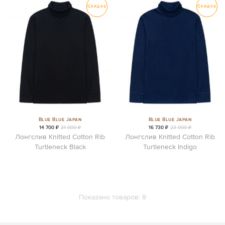
Скидка
Скидка
Blue Blue Japan
Blue Blue Japan
14 700 ₽
21 000 ₽
16 730 ₽
23 900 ₽
Лонгслив Knitted Cotton Rib
Лонгслив Knitted Cotton Rib
Turtleneck Black
Turtleneck Indigo
Показано товаров:
8