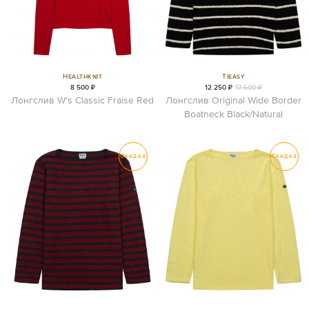
Healthknit
Tieasy
8 500 ₽
12 250 ₽
17 500 ₽
Лонгслив W's Classic Fraise Red
Лонгслив Original Wide Border
Boatneck Black/Natural
Скидка
Скидка