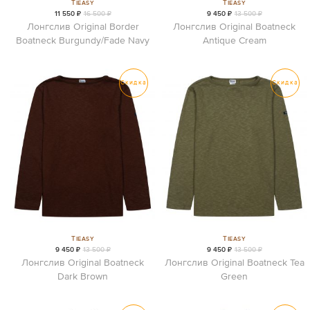
Tieasy
Tieasy
11 550 ₽
16 500 ₽
9 450 ₽
13 500 ₽
Лонгслив Original Border
Лонгслив Original Boatneck
Boatneck Burgundy/Fade Navy
Antique Cream
Скидка
Скидка
Tieasy
Tieasy
9 450 ₽
13 500 ₽
9 450 ₽
13 500 ₽
Лонгслив Original Boatneck
Лонгслив Original Boatneck Tea
Dark Brown
Green