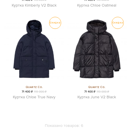
Куртка Kimberly V2 Black
Куртка Chloe Oatmeal
Скидка
Скидка
Quartz Co.
Quartz Co.
71 400 ₽
119 000 ₽
71 400 ₽
119 000 ₽
Куртка Chloe True Navy
Куртка June V2 Black
Показано товаров:
6