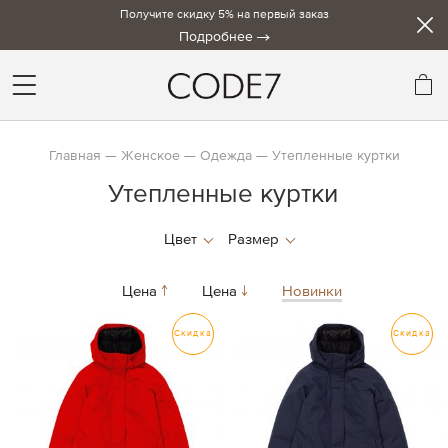
Получите скидку 5% на первый заказ
Подробнее
Мо
Главная
Женское
Одежда
Утепленные куртки
Утепленные куртки
Цена
Цена
Новинки
Скидка
Скидка