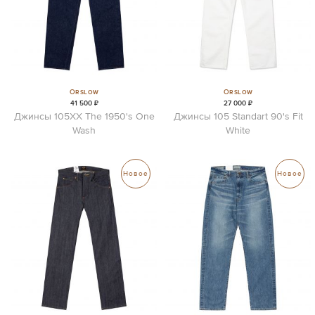
Orslow
Orslow
41 500 ₽
27 000 ₽
Джинсы 105XX The 1950's One
Джинсы 105 Standart 90's Fit
Wash
White
Новое
Новое