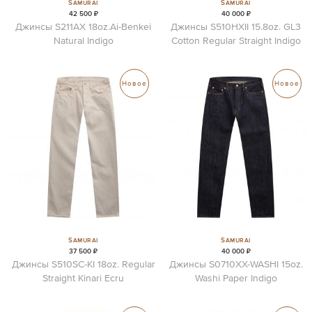
Samurai
Samurai
42 500 ₽
40 000 ₽
Джинсы S211AX 18oz.Ai-Benkei
Джинсы S510HXII 15.8oz. GL3
Natural Indigo
Cotton Regular Straight Indigo
Новое
Новое
Samurai
Samurai
37 500 ₽
40 000 ₽
Джинсы S510SC-KI 18oz. Regular
Джинсы S0710XX-WASHI 15oz.
Straight Kinari Ecru
Washi Paper Indigo