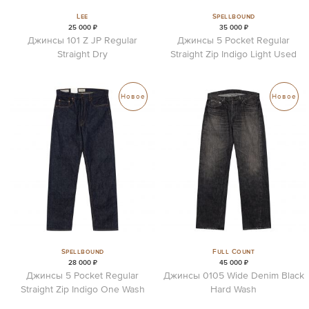
Lee
Spellbound
25 000 ₽
35 000 ₽
Джинсы 101 Z JP Regular
Джинсы 5 Pocket Regular
Straight Dry
Straight Zip Indigo Light Used
Новое
Новое
Spellbound
Full Count
28 000 ₽
45 000 ₽
Джинсы 5 Pocket Regular
Джинсы 0105 Wide Denim Black
Straight Zip Indigo One Wash
Hard Wash