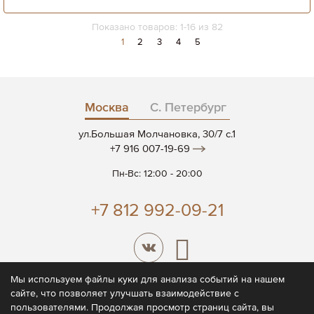
Показано товаров:
1
-
16
из
82
Страница
Вы
Страница
Страница
Страница
Страница
1
2
3
4
5
сейчас
читаете
страницу
Москва
С. Петербург
ул.Большая Молчановка, 30/7 c.1
+7 916 007-19-69
Пн-Вс: 12:00 - 20:00
+7 812 992-09-21
Мы используем файлы куки для анализа событий на нашем
сайте, что позволяет улучшать взаимодействие с
© 2026 CODE7®
пользователями. Продолжая просмотр страниц сайта, вы