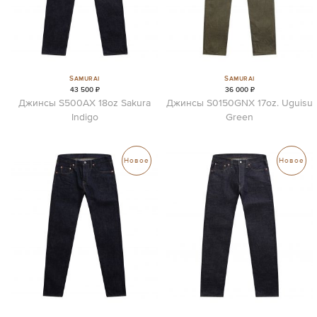
Samurai
Samurai
43 500 ₽
36 000 ₽
Джинсы S500AX 18oz Sakura
Джинсы S0150GNX 17oz. Uguisu
Indigo
Green
Новое
Новое