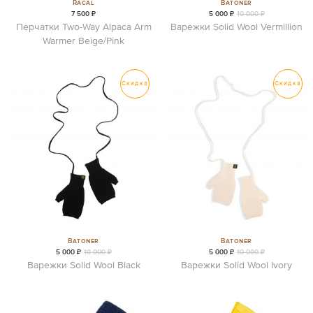
Racal
Batoner
7 500 ₽
5 000 ₽
10 000 ₽
Перчатки Two-Way Alpaca Arm
Варежки Solid Wool Vermillion
Warmer Beige/Pink
Скидка
Скидка
Batoner
Batoner
5 000 ₽
10 000 ₽
5 000 ₽
10 000 ₽
Варежки Solid Wool Black
Варежки Solid Wool Ivory