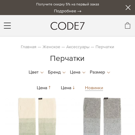
Получите скидку 5% на первый заказ
Подробнее
Мо
Главная
Женское
Аксессуары
Перчатки
Перчатки
Цена
Цена
Новинки