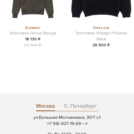
Sunray
Orslow
Толстовка Honua Beluga
Толстовка Vintage Finished
18 130 ₽
Black
25 900 ₽
26 500 ₽
Москва
С. Петербург
ул.Большая Молчановка, 30/7 c.1
+7 916 007-19-69