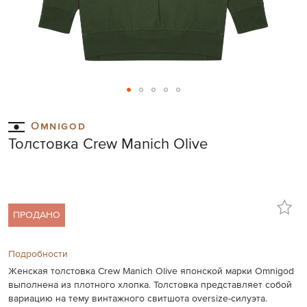
Skip
to
Omnigod
the
Толстовка Crew Manich Olive
beginning
of
the
images
gallery
ПРОДАНО
Подробности
Женская толстовка Crew Manich Olive японской марки Omnigod
выполнена из плотного хлопка. Толстовка представляет собой
вариацию на тему винтажного свитшота oversize-силуэта.