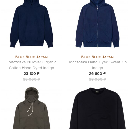
Blue Blue Japan
Blue Blue Japan
Толстовка Pullover Organic
Толстовка Hand Dyed Sweat Zip
Cotton Hand Dyed Indigo
Indigo
23 100 ₽
26 600 ₽
33 000 ₽
38 000 ₽