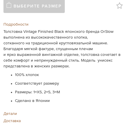
ВЫБЕРИТЕ РАЗМЕР
Подробности
Толстовка Vintage Finished Black японского бренда OrSlow
выполнена
из
высококачественного
хлопка
,
сотканного
на
традиционной
кругловязальной
машине.
Благодаря
мягкой
фактуре
,
спущенным
плечам
и
ярко
выраженной
винтажной
отделке
,
толстовка
сочетает
в
себе
комфорт
и
непринужденный
стиль. Модель унисекс
представлена в женских размерах.
100% хлопок
Соответствует размеру
Размеры: 1=XS, 2=S, 3=M
Сделано в Японии
Детали
Доставка