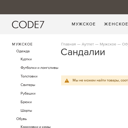
МУЖСКОЕ
ЖЕНСКО
Главная
Аутлет
Мужское
Об
МУЖСКОЕ
Сандалии
Одежда
Куртки
Футболки и лонгсливы
Толстовки
Мы не можем найти товары, соо
Свитеры
Рубашки
Брюки
Шорты
Обувь
Кроссовки и кеды