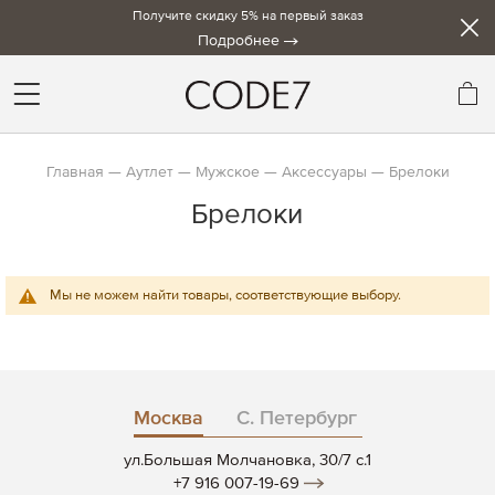
Получите скидку 5% на первый заказ
Подробнее
Мо
Главная
Аутлет
Мужское
Аксессуары
Брелоки
Брелоки
Мы не можем найти товары, соответствующие выбору.
Москва
С. Петербург
ул.Большая Молчановка, 30/7 c.1
+7 916 007-19-69