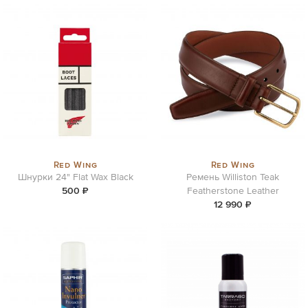
Red Wing
Red Wing
Шнурки 24" Flat Wax Black
Ремень Williston Teak
500 ₽
Featherstone Leather
12 990 ₽