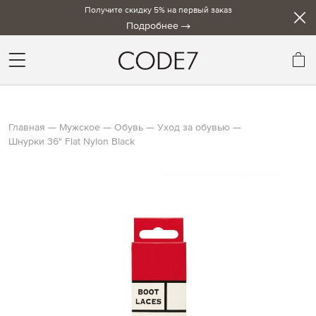
Получите скидку 5% на первый заказ
Подробнее
Мо
Главная
Мужское
Обувь
Уход за обувью
Шнурки 36" Flat Nylon Black
Skip
to
the
end
of
the
images
gallery