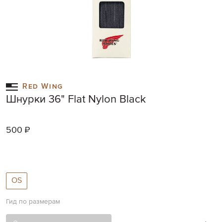
Skip
to
Red Wing
the
Шнурки 36" Flat Nylon Black
beginning
of
the
500 ₽
images
gallery
OS
Гид по размерам