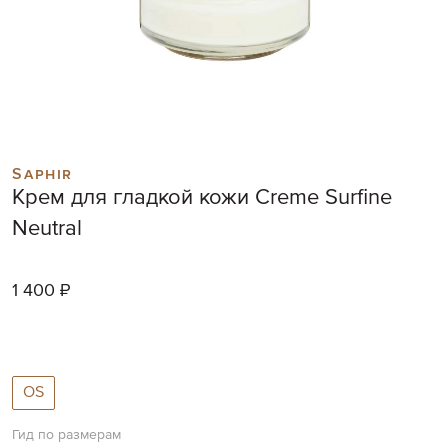
Skip
to
Saphir
the
Крем для гладкой кожи Creme Surfine
beginning
of
Neutral
the
images
gallery
1 400 ₽
OS
Гид по размерам