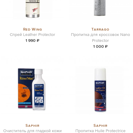
Red Wing
Tarrago
Спрей Leather Protector
Пропитка для кроссовок Nano
1 990 ₽
Protector
1 000 ₽
Saphir
Saphir
Очиститель для гладкой кожи
Пропитка Huile Protectrice