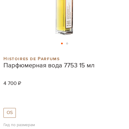
Skip
to
Histoires de Parfums
the
Парфюмерная вода 7753 15 мл
beginning
of
the
4 700 ₽
images
gallery
OS
Гид по размерам