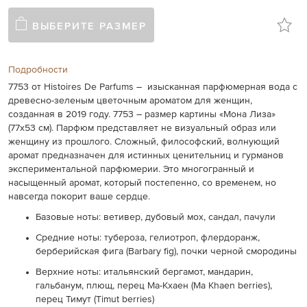
ВЫБЕРИТЕ РАЗМЕР
Подробности
7753 от Histoires De Parfums –
изысканная парфюмерная вода с
древесно-зеленым цветочным ароматом для женщин,
созданная в 2019 году.
7753 – размер картины «Мона Лиза»
(77x53 см). Парфюм представляет не визуальный образ или
женщину из прошлого.
Сложный, философский, волнующий
аромат предназначен для истинных ценительниц и гурманов
экспериментальной парфюмерии. Это многогранный и
насыщенный аромат, который постепенно, со временем, но
навсегда покорит ваше сердце.
Базовые ноты: ветивер, дубовый мох, сандал, пачули
Средние ноты: тубероза, гелиотроп, флердоранж,
берберийская фига (Barbary fig), почки черной смородины
Верхние ноты: итальянский бергамот, мандарин,
гальбанум, плющ, перец Ма-Кхаен (Ma Khaen berries),
перец Тимут (Timut berries)