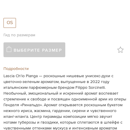
gallery
OS
Гид по размерам
ВЫБЕРИТЕ РАЗМЕР
Подробности
Lascia Ch'io Pianga —
роскошные нишевые унисекс-духи с
цветочно-зеленым ароматом, выпущенные в 2022 году
итальянским парфюмерным брендом Filippo Sorcinelli.
Необычный, эмоциональный и искренний аромат воспевает
стремление к свободе и посвящен одноименной арии из оперы
Генделя «Ринальдо».
Аромат открывается роскошным букетом
нежного ириса, жасмина, гардении, сирени и чувственного
иланг-иланга. Центр пирамиды композиции мягко звучит
нотами туберозы и гвоздики, которые сплетаются в шлейфе с
чувственными оттенками мускуса и интенсивным ароматом