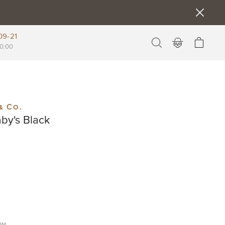
09-21
Моя к
0:00
& Co.
by's Black
ам