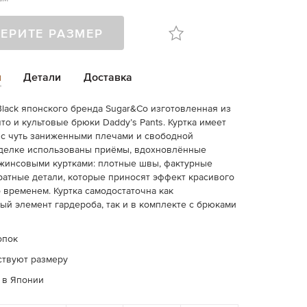
ЕРИТЕ РАЗМЕР
и
Детали
Доставка
 Black японского бренда Sugar&Co изготовленная из
что и культовые брюки Daddy’s Pants. Куртка имеет
с чуть заниженными плечами и свободной
тделке использованы приёмы, вдохновлённые
жинсовыми куртками: плотные швы, фактурные
ратные детали, которые приносят эффект красивого
 временем. Куртка самодостаточна как
ый элемент гардероба, так и в комплекте с брюками
опок
ствуют размеру
 в Японии