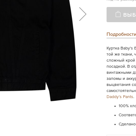
ВЫБ
Подробност
Куртка Baby's
той же ткани, 
сложный крой 
посадкой. В о
винтажными д
заломы и акку
выцветания со
самостоятельн
Daddy’s Pants
.
100% хл
Соответ
Сделано