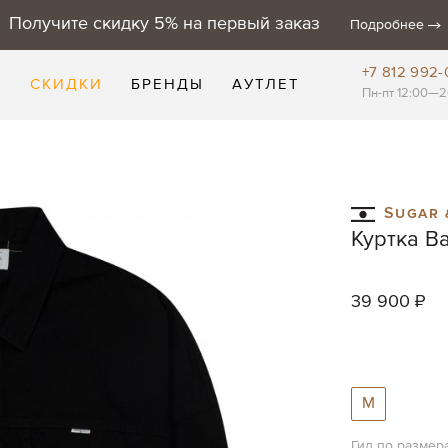
Получите скидку 5% на первый заказ
Подробнее
+7 812 992-
Е
СКИДКИ
БРЕНДЫ
АУТЛЕТ
Пн-пт 12:00—2
Sugar 
Куртка Ba
39 900 ₽
M
Гид по размер