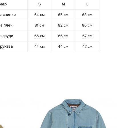
мер
S
M
L
о спинке
64 см
65 см
68 см
а плеч
81 см
82 см
86 см
 груди
63 см
66 см
67 см
рукава
44 см
44 см
47 см