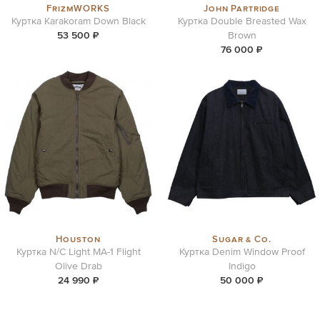
FrizmWORKS
John Partridge
Куртка Karakoram Down Black
Куртка Double Breasted Wax
53 500 ₽
Brown
76 000 ₽
Houston
Sugar & Co.
Куртка N/C Light MA-1 Flight
Куртка Denim Window Proof
Olive Drab
Indigo
24 990 ₽
50 000 ₽