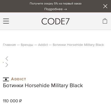
Получите скидку 5% на первый заказ
Подробнее
Мо
Главная
Бренды
Addict
Ботинки Horsehide Military Black
Skip
to
the
end
Skip
of
to
Addict
the
the
Ботинки Horsehide Military Black
images
beginning
gallery
of
the
110 000 ₽
images
gallery