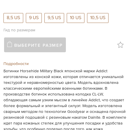
8,5 US
9 US
9,5 US
10 US
10,5 US
Гид по размерам
ВЫБЕРИТЕ РАЗМЕР
Подробности
Ботинки Horsehide Military Black японской марки Addict
изготовлены
из конской кожи, которая отличается уникальной
текстурой и неравномерностью цвета.
Модель вдохновлена
классическими европейскими военными ботинками. В
производстве ботинок использована колодка CL-LW,
обладающая самым узким мысом в линейке Addict, что создает
более формальный и элегантный силуэт. Модель изготовлена
сварным методом по технологии Goodyear и оснащена прочной
резиновой подошвой с резиновым накатом Dainite. В комплекте
идет пара кожаных стелек для улучшения посадки и удобства
ходьбы, что особенно полезно после того, как кожа