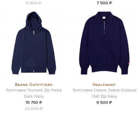
9 500 ₽
7 500 ₽
Barns Outfitters
Healthknit
Толстовка Tsuriami Zip Parka
Толстовка Classic Sweat Collared
Dark Navy
Half Zip Navy
15 750 ₽
9 500 ₽
22 500 ₽