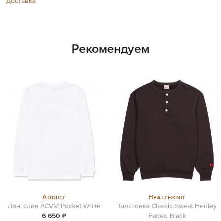
Доставка
Рекомендуем
Addict
Healthknit
Лонгслив ACVM Pocket White
Толстовка Classic Sweat Henley
6 650 ₽
Faded Black