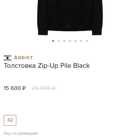
Skip
to
Addict
the
Толстовка Zip-Up Pile Black
beginning
of
the
images
15 600 ₽
26 000 ₽
gallery
42
Гид по размерам