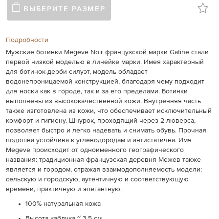
ВЫБЕРИТЕ РАЗМЕР
Подробности
Мужские ботинки Megeve Noir французской марки Gatine стали
первой низкой моделью в линейке марки. Имея характерный
для ботинок-дерби силуэт, модель обладает
водонепроницаемой конструкцией, благодаря чему подходит
для носки как в городе, так и за его пределами. Ботинки
выполнены из высококачественной кожи. Внутренняя часть
также изготовлена из кожи, что обеспечивает исключительный
комфорт и гигиену. Шнурок, проходящий через 2 люверса,
позволяет быстро и легко надевать и снимать обувь. Прочная
подошва устойчива к углеводородам и антистатична. Имя
Megeve происходит от одноименного географического
названия: традиционная французская деревня Межев также
является и городом, отражая взаимодополняемость модели:
сельскую и городскую, аутентичную и соответствующую
времени, практичную и элегантную.
100% натуральная кожа
Высота каблука ~ 3,5 см