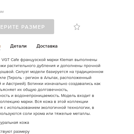
ам
ЕРИТЕ РАЗМЕР
и
Детали
Доставка
r VGT Cafe французской марки Kleman выполнены
ожи растительного дубления и дополнены прочной
ошвой. Силуэт модели базируется на традиционном
иле (Тироль - регион в Альпах, расположенный
 и Австрией). Ботинки изначально создавались как
бъясняет их общую долговечность,
ость и водонепроницаемость. Модель входит в
оллекцию марки. Вся кожа в этой коллекции
я с использованием экологичной технологии, в
пользуются соли хрома или тяжелые металлы.
туральная кожа
ствуют размеру