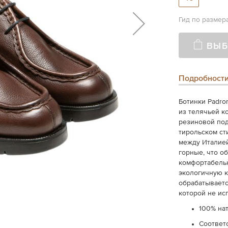
Гид по размер
ВЫБ
Подробност
Ботинки Padro
из телячьей к
резиновой под
тирольском ст
между Италией
горные, что о
комфортабельн
экологичную к
обрабатываетс
которой не ис
100% на
Соответ