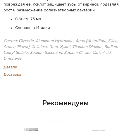
повреждая ее. Ксилит защищает зубы от кариеса, подавляя
рост и размножение болезнетворных бактерий.
Объем: 75 мл
Сделано в Италии
Состав: Glycerin, Aluminum Hydroxide, Aqua (Water/Eau), Silica,
Aroma (Flavor), Cellulose Gum, Xylitol, Titanium Dioxide, Sodium
Lauryl Sulfate, Sodium Saccharin, Sodium Citrate, Citric Acid,
Limonene
Детали
Доставка
Рекомендуем