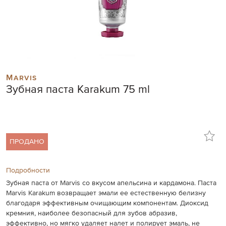
Skip
to
Marvis
the
Зубная паста Karakum 75 ml
beginning
of
the
images
gallery
ПРОДАНО
Подробности
Зубная паста от Marvis со вкусом апельсина и кардамона. Паста
Marvis Karakum возвращает эмали ее естественную белизну
благодаря эффективным очищающим компонентам. Диоксид
кремния, наиболее безопасный для зубов абразив,
эффективно, но мягко удаляет налет и полирует эмаль, не