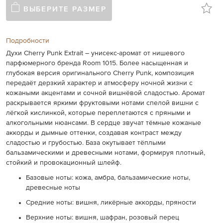
ВЫБЕРИТЕ РАЗМЕР
Подробности
Духи Cherry Punk Extrait – унисекс-аромат от нишевого
парфюмерного бренда
Room 1015
. Более насыщенная и
глубокая версия оригинального Cherry Punk, композиция
передаёт дерзкий характер и атмосферу ночной жизни с
кожаными акцентами и сочной вишнёвой сладостью. Аромат
раскрывается яркими фруктовыми нотами спелой вишни с
лёгкой кислинкой, которые переплетаются с пряными и
алкогольными нюансами. В сердце звучат тёмные кожаные
аккорды и дымные оттенки, создавая контраст между
сладостью и грубостью. База окутывает тёплыми
бальзамическими и древесными нотами, формируя плотный,
стойкий и провокационный шлейф.
Базовые ноты: кожа, амбра, бальзамические ноты,
древесные ноты
Средние ноты: вишня, ликёрные аккорды, пряности
Верхние ноты: вишня, шафран, розовый перец