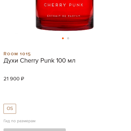
Skip
to
Room 1015
the
Духи Cherry Punk 100 мл
beginning
of
the
21 900 ₽
images
gallery
OS
Гид по размерам