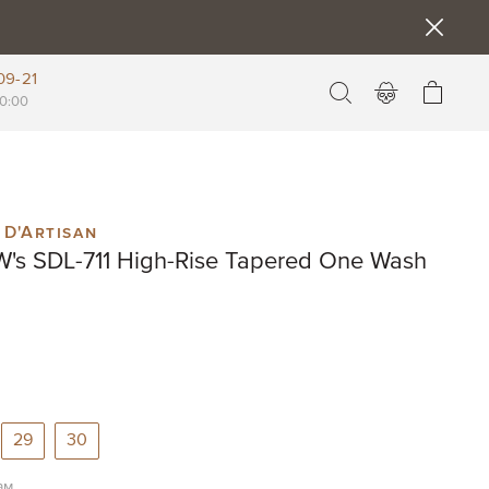
09-21
Моя к
0:00
 D'Artisan
's SDL-711 High-Rise Tapered One Wash
29
30
ам