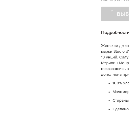
ВЫБ
Подробност
Женские джинс
марки Studio 
13 унций. Силу
Мэрилин Монро
показавшись в
дополнена пр
100% хл
Маломер
Стираны
Сделано