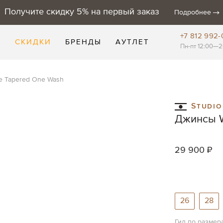
Получите скидку 5% на первый заказ
Подробнее
+7 812 992-
Е
СКИДКИ
БРЕНДЫ
АУТЛЕТ
Пн-пт 12:00—2
se Tapered One Wash
Studio
Джинсы W
29 900 ₽
26
28
Гид по размер