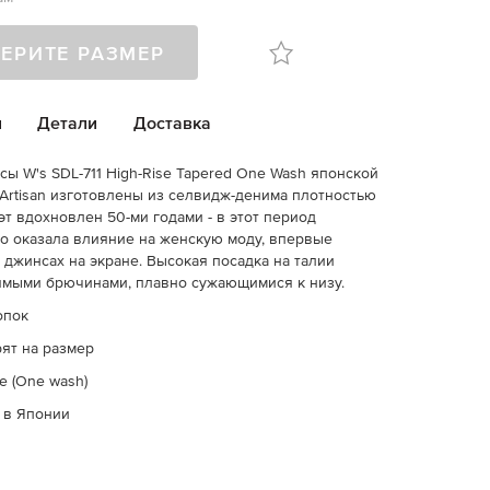
ЕРИТЕ РАЗМЕР
и
Детали
Доставка
ы W's SDL-711 High-Rise Tapered One Wash японской
d'Artisan изготовлены из селвидж-денима плотностью
эт вдохновлен 50-ми годами - в этот период
 оказала влияние на женскую моду, впервые
 джинсах на экране. Высокая посадка на талии
ямыми брючинами, плавно сужающимися к низу.
опок
ят на размер
е (One wash)
 в Японии