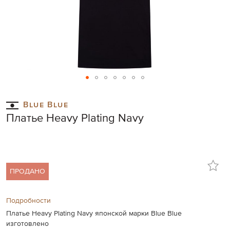
Skip
to
Blue Blue
the
Платье Heavy Plating Navy
beginning
of
the
images
gallery
ПРОДАНО
Подробности
Платье Heavy Plating Navy японской марки Blue Blue
изготовлено