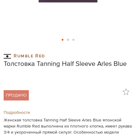
Skip
to
Rumble Red
the
Толстовка Tanning Half Sleeve Arles Blue
beginning
of
the
images
gallery
ПРОДАНО
Подробности
Женская толстовка Tanning Half Sleeve Arles Blue японской
марки Rumble Red выполнена из плотного хлопка, имеет рукава
3/4 и укороченный прямой силуэт. Особенностью модели