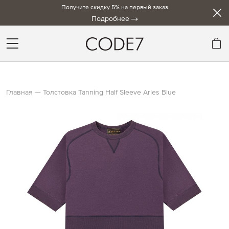
Получите скидку 5% на первый заказ
Подробнее
Мо
Главная
Толстовка Tanning Half Sleeve Arles Blue
Skip
to
the
end
of
the
images
gallery