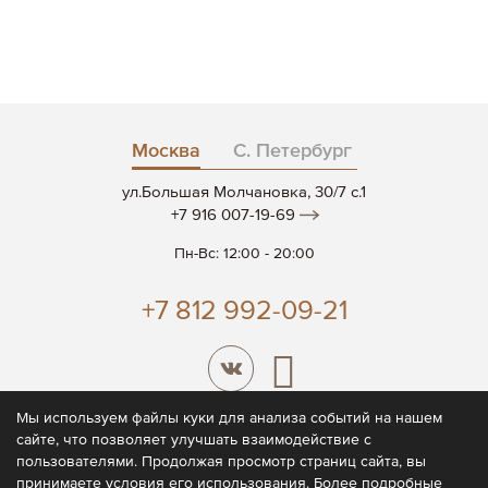
Москва
С. Петербург
ул.Большая Молчановка, 30/7 c.1
+7 916 007-19-69
Пн-Вс: 12:00 - 20:00
+7 812 992-09-21
Мы используем файлы куки для анализа событий на нашем
сайте, что позволяет улучшать взаимодействие с
© 2026 CODE7®
пользователями. Продолжая просмотр страниц сайта, вы
принимаете условия его использования. Более подробные
Политика конфиденциальности