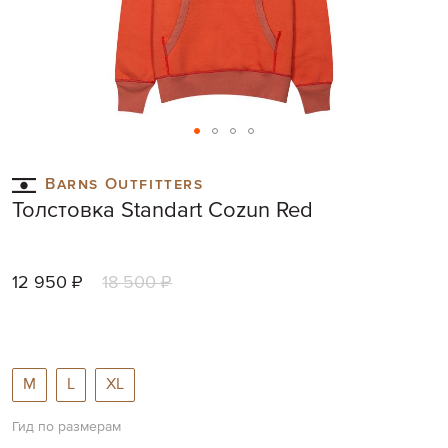
Skip
to
Barns Outfitters
the
Толстовка Standart Cozun Red
beginning
of
the
images
12 950 ₽
18 500 ₽
gallery
M
L
XL
Гид по размерам