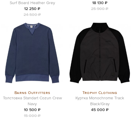
Surf Board Heather Grey
18 130 ₽
12 250 ₽
25 900 ₽
24 500 ₽
Barns Outfitters
Trophy Clothing
Толстовка Standart Cozun Crew
Куртка Monochrome Track
Navy
Black/Gray
10 500 ₽
45 000 ₽
15 000 ₽