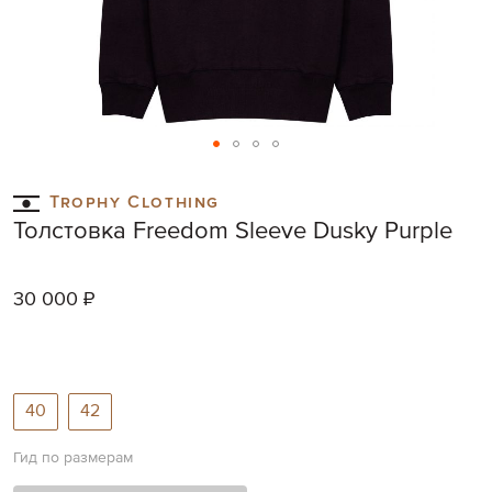
Skip
to
Trophy Clothing
the
Толстовка Freedom Sleeve Dusky Purple
beginning
of
the
30 000 ₽
images
gallery
40
42
Гид по размерам