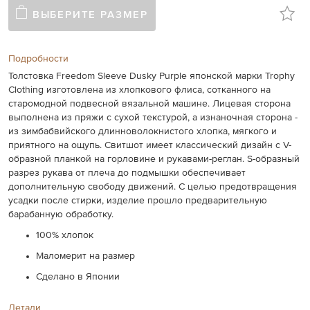
ВЫБЕРИТЕ РАЗМЕР
Подробности
Толстовка Freedom Sleeve Dusky Purple японской марки Trophy
Clothing изготовлена из хлопкового флиса, сотканного на
старомодной подвесной вязальной машине. Лицевая сторона
выполнена из пряжи с сухой текстурой, а изнаночная сторона -
из зимбабвийского длинноволокнистого хлопка, мягкого и
приятного на ощупь. Свитшот имеет классический дизайн с V-
образной планкой на горловине и рукавами-реглан. S-образный
разрез рукава от плеча до подмышки обеспечивает
дополнительную свободу движений. С целью предотвращения
усадки после стирки, изделие прошло предварительную
барабанную обработку.
100% хлопок
Маломерит на размер
Сделано в Японии
Детали