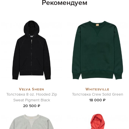
Рекомендуем
Velva Sheen
Whitesville
Толстовка 8 oz. Hooded Zip
Толстовка Crew Solid Green
Sweat Pigment Black
18 000 ₽
20 500 ₽