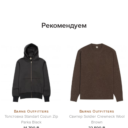
Рекомендуем
Barns Outfitters
Barns Outfitters
Толстовка Standart Cozun Zip
Свитер Soldier Crewneck Wool
Parka Black
Brown
14 700 ₽
22 500 ₽