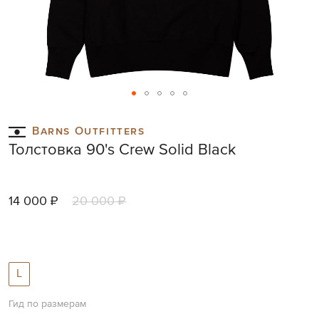
Skip
to
Barns Outfitters
the
Толстовка 90's Crew Solid Black
beginning
of
the
images
14 000 ₽
20 000 ₽
gallery
L
Гид по размерам