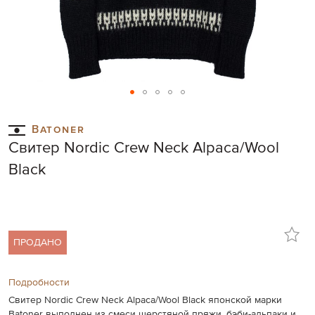
Skip
to
Batoner
the
Свитер Nordic Crew Neck Alpaca/Wool
beginning
of
Black
the
images
gallery
ПРОДАНО
Подробности
Cвитер Nordic Crew Neck Alpaca/Wool Black японской марки
Batoner выполнен из смеси шерстяной пряжи, бэби-альпаки и