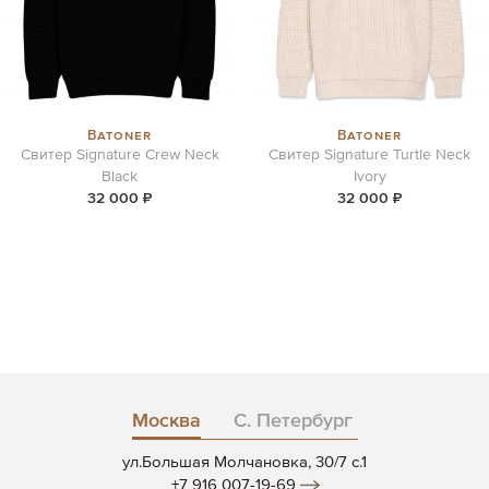
Batoner
Batoner
Свитер Signature Crew Neck
Свитер Signature Turtle Neck
Black
Ivory
32 000 ₽
32 000 ₽
Москва
С. Петербург
ул.Большая Молчановка, 30/7 c.1
+7 916 007-19-69