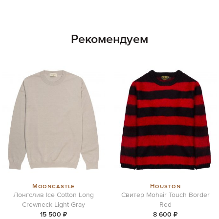
Рекомендуем
Mooncastle
Houston
Лонгслив Ice Cotton Long
Свитер Mohair Touch Border
Crewneck Light Gray
Red
15 500 ₽
8 600 ₽