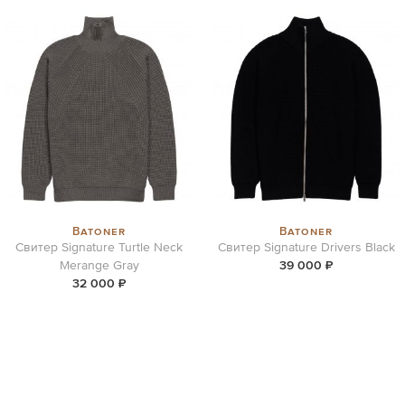
Batoner
Batoner
Свитер Signature Turtle Neck
Свитер Signature Drivers Black
Merange Gray
39 000 ₽
32 000 ₽