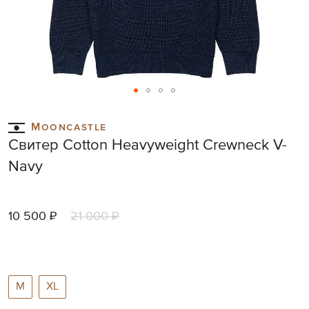
Skip
to
Mooncastle
the
Свитер Cotton Heavyweight Crewneck V-
beginning
of
Navy
the
images
gallery
10 500 ₽
21 000 ₽
M
XL