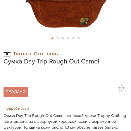
Skip
to
Trophy Clothing
the
Сумка Day Trip Rough Out Camel
beginning
of
the
images
gallery
ПРОДАНО
Подробности
Сумка Day Trip Rough Out Camel японской марки Trophy Clothing
изготовлена из вывернутой коровьей кожи с выраженной
фактурой. Толщина кожи около 1,3 мм обеспечивает баланс