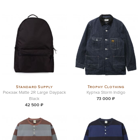
Standard Supply
Trophy Clothing
Рюкзак Matte 2R Large Daypack
Куртка Storm Indigo
Black
73 000 ₽
42 500 ₽