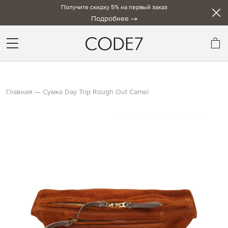
Получите скидку 5% на первый заказ
Подробнее
Мо
Главная
Сумка Day Trip Rough Out Camel
Skip
to
the
end
of
the
images
gallery