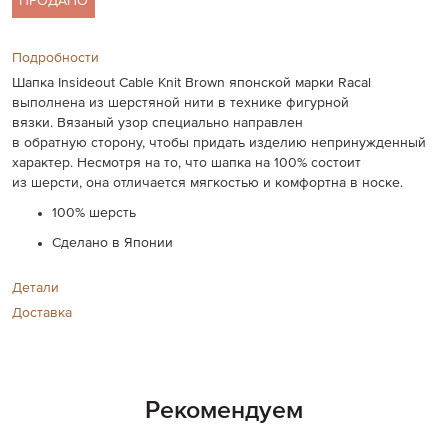
ПРОДАНО
Подробности
Шапка Insideout Cable Knit Brown японской марки Racal
выполнена из шерстяной нити в технике фигурной
вязки.
Вязаный
узор
специально
направлен
в
обратную
сторону,
чтобы
придать
изделию непринужденный
характер
.
Несмотря
на
то
, что
шапка
на
100
%
состоит
из
шерсти
,
она отличается мягкостью и комфортна в носке.
100% шерсть
Сделано в Японии
Детали
Доставка
Рекомендуем