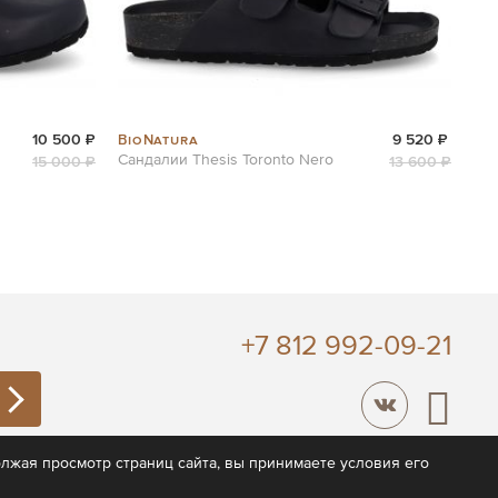
BioNatura
10 500 ₽
9 520 ₽
Сандалии Thesis Toronto Nero
15 000 ₽
13 600 ₽
+7 812 992-09-21
лжая просмотр страниц сайта, вы принимаете условия его