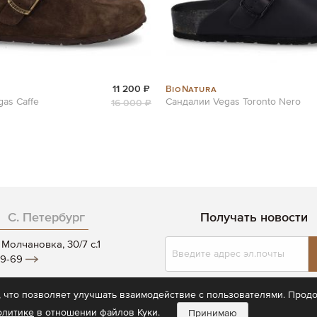
BioNatura
11 200 ₽
as Caffe
Сандалии Vegas Toronto Nero
16 000 ₽
С. Петербург
Получать новости
Подписаться
Молчановка, 30/7 c.1
на
19-69
нашу
рассылку:
 - 20:00
 что позволяет улучшать взаимодействие с пользователями. Продо
олитике
в отношении файлов Куки.
Принимаю