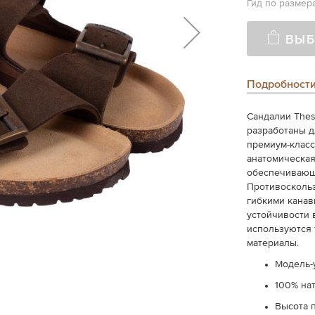
Гид по размер
ВЫБ
Подробност
Сандалии Thes
разработаны д
премиум-класс
анатомическая
обеспечивающи
Противосколь
гибкими канав
устойчивости 
используются 
материалы.
Модель-
100% на
Высота 