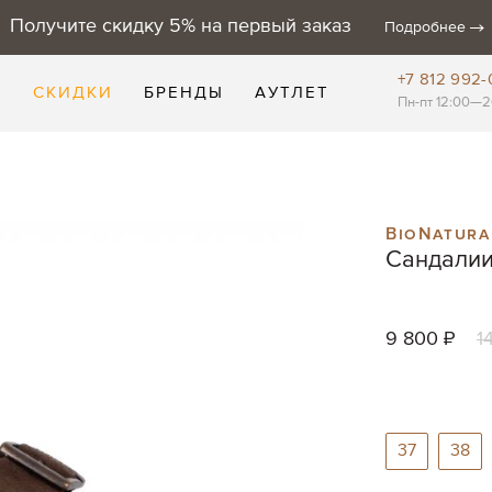
Получите скидку 5% на первый заказ
Подробнее
+7 812 992-
Е
СКИДКИ
БРЕНДЫ
АУТЛЕТ
Пн-пт 12:00—2
BioNatura
Сандалии
9 800 ₽
1
37
38