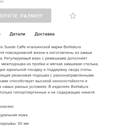
ам
ЕРИТЕ РАЗМЕР
и
Детали
Доставка
is Suede Caffe итальянской марки BioNatura
ля повседневной жизни и изготовлены из замши
а. Регулируемый верх с ремешками дополняет
 межподошва из пробки и мягкая замшевая стелька,
е идеальной посадку и поддержку свода стопы.
зящая резиновая подошва с разнонаправленными
ками способствует высокой износостойкости и
в самых разных условиях. В изделиях BioNatura
только гипоаллергенные и не содержащие никеля
унисекс
туральная кожа
подошвы: 30 мм