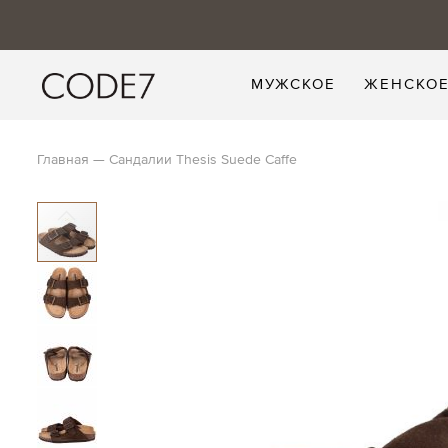
МУЖСКОЕ
ЖЕНСКО
Главная
Сандалии Thesis Suede Caffe
Skip
to
the
end
of
the
images
gallery