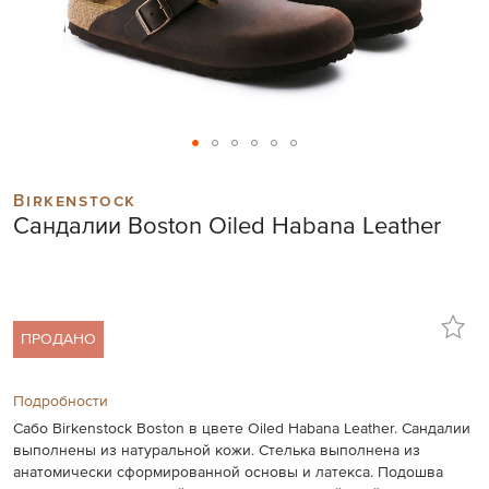
Skip
to
Birkenstock
the
Сандалии Boston Oiled Habana Leather
beginning
of
the
images
gallery
ПРОДАНО
Подробности
Сабо Birkenstock Boston в цвете Oiled Habana Leather. Сандалии
выполнены из натуральной кожи. Стелька выполнена из
анатомически сформированной основы и латекса. Подошва