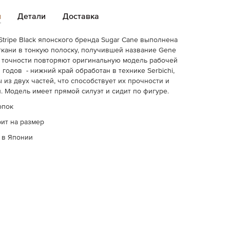
и
Детали
Доставка
Stripe Black японского бренда Sugar Cane выполнена
ткани в тонкую полоску, получившей название Gene
в точности повторяют оригинальную модель рабочей
 годов - нижний край обработан в технике Serbichi,
 из двух частей, что способствует их прочности и
. Модель имеет прямой силуэт и сидит по фигуре.
опок
ит на размер
 в Японии