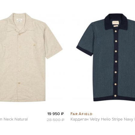
Far Afield
19 950 ₽
 Neck Natural
Кардиган Velzy Helio Stripe Navy I
28 500 ₽