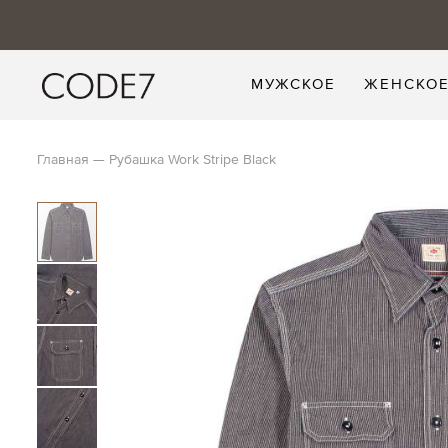
МУЖСКОЕ
ЖЕНСКО
Главная
Рубашка Work Stripe Black
Skip
to
the
end
of
the
images
gallery