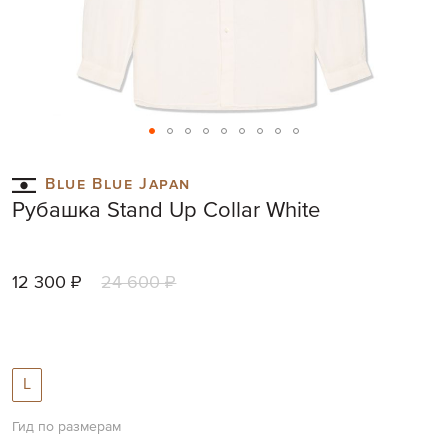
Skip
to
Blue Blue Japan
the
Рубашка Stand Up Collar White
beginning
of
the
images
12 300 ₽
24 600 ₽
gallery
L
Гид по размерам