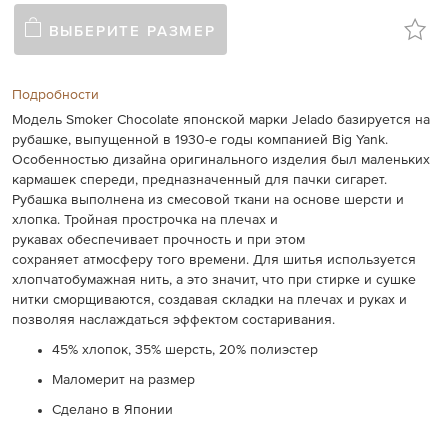
ВЫБЕРИТЕ РАЗМЕР
Подробности
Модель Smoker Chocolate японской марки Jelado базируется
на
рубашке, выпущенной в 1930-е годы компанией Big Yank.
Особенностью дизайна оригинального изделия был маленьких
кармашек спереди, предназначенный для пачки сигарет.
Рубашка выполнена из смесовой ткани на основе шерсти и
хлопка.
Тройная
прострочка
на
плечах
и
рукавах
обеспечивает
прочность
и
при
этом
сохраняет
атмосферу
того
времени
.
Для
шитья
используется
хлопчатобумажная
нить
,
а
это
значит
,
что
при
стирке
и
сушке
нитки
сморщиваются
,
создавая
складки
на
плечах
и
руках
и
позволяя
наслаждаться
эффектом
состаривания
.
45% хлопок, 35% шерсть, 20% полиэстер
Маломерит на размер
Сделано в Японии