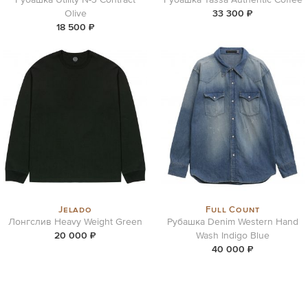
Olive
33 300 ₽
18 500 ₽
Jelado
Full Count
Лонгслив Heavy Weight Green
Рубашка Denim Western Hand
20 000 ₽
Wash Indigo Blue
40 000 ₽