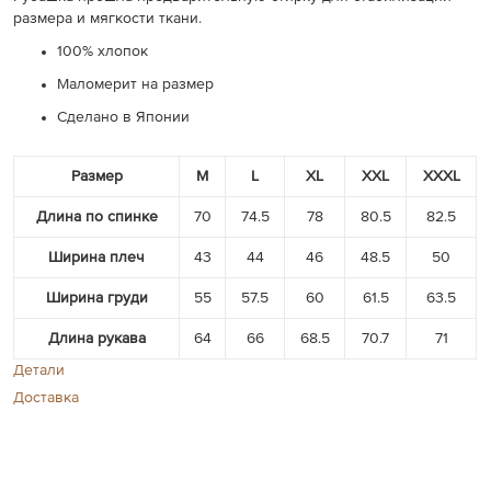
размера и мягкости ткани.
100% хлопок
Маломерит на размер
Сделано в Японии
Размер
M
L
XL
XXL
XXXL
Длина по спинке
70
74.5
78
80.5
82.5
Ширина плеч
43
44
46
48.5
50
Ширина груди
55
57.5
60
61.5
63.5
Длина рукава
64
66
68.5
70.7
71
Детали
Доставка