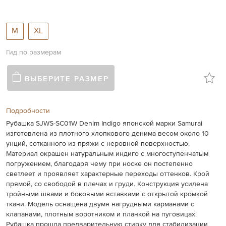
M
XL
Гид по размерам
ВЫБЕРИТЕ РАЗМЕР
Подробности
Рубашка SJWS-SC01W Denim Indigo японской марки Samurai
изготовлена из плотного хлопкового денима весом около 10
унций, сотканного из пряжи с неровной поверхностью.
Материал окрашен натуральным индиго с многоступенчатым
погружением, благодаря чему при носке он постепенно
светлеет и проявляет характерные переходы оттенков. Крой
прямой, со свободой в плечах и груди. Конструкция усилена
тройными швами и боковыми вставками с открытой кромкой
ткани. Модель оснащена двумя нагрудными карманами с
клапанами, плотным воротником и планкой на пуговицах.
Рубашка прошла предварительную стирку для стабилизации