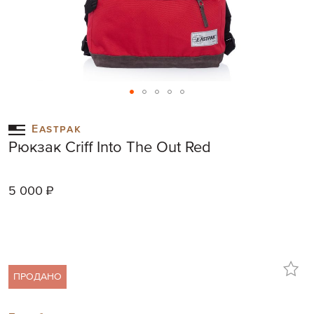
Skip
to
Eastpak
the
Рюкзак Criff Into The Out Red
beginning
of
the
5 000 ₽
images
gallery
ПРОДАНО