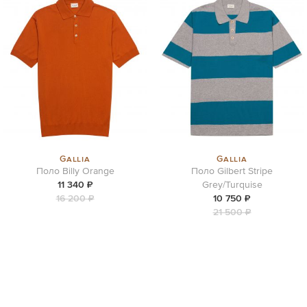
Gallia
Gallia
Поло Billy Orange
Поло Gilbert Stripe
11 340 ₽
Grey/Turquise
16 200 ₽
10 750 ₽
21 500 ₽