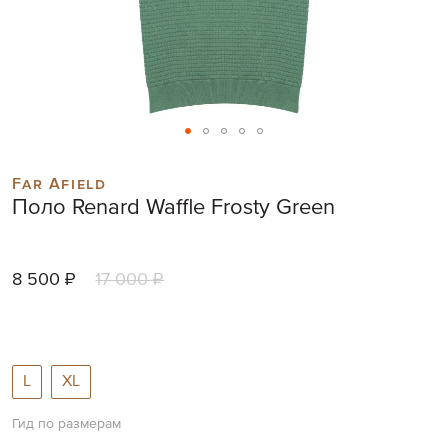
Skip
to
Far Afield
the
Поло Renard Waffle Frosty Green
beginning
of
the
images
8 500 ₽
17 000 ₽
gallery
L
XL
Гид по размерам