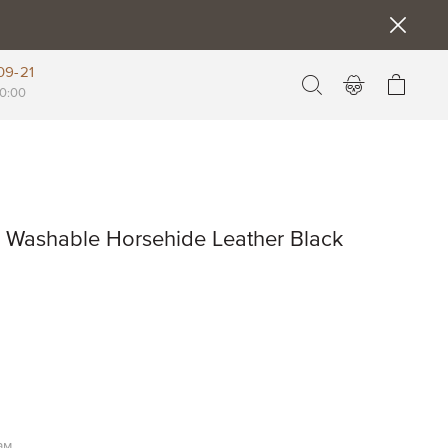
09-21
Моя к
0:00
Washable Horsehide Leather Black
ам