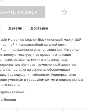
ЕРИТЕ РАЗМЕР
и
Детали
Доставка
able Horsehide Leather Black японской марки G&F
прочной и износостойкой конской кожи,
й для повседневного использования. Материал
ественную текстуру и со временем красиво
в носке, оставаясь мягким и комфортным.
строчка подчёркивает ремесленный характер
астичная вставка на запястье обеспечивает
дку без ощущения жёсткости. Универсальная
ково уместная в городском ритме и повседневных
ного сезона.
туральная кожа
 в Японии