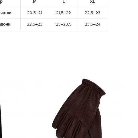
ер
M
L
XL
чатки
20,5–21
21,5–22
22,5–23
адони
22,5–23
23–23,5
23,5–24