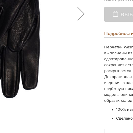
ВЫБ
Подробност
Перчатки Wash
выполнены из 
адаптированно
сохраняет ест
раскрывается 
Декоративная 
изделия, а эл
надёжную поса
модель, одина
образах холод
100% на
Сделано