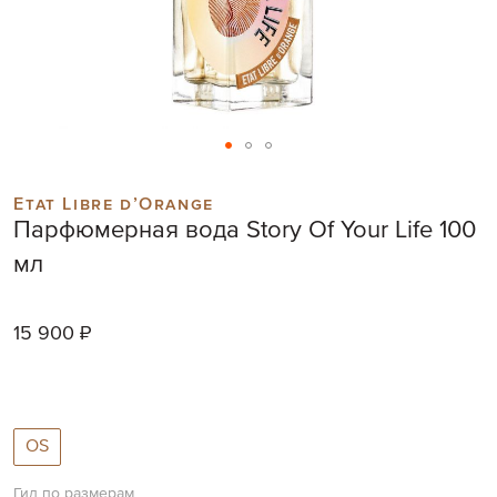
Skip
to
Etat Libre d’Orange
the
Парфюмерная вода Story Of Your Life 100
beginning
of
мл
the
images
gallery
15 900 ₽
OS
Гид по размерам