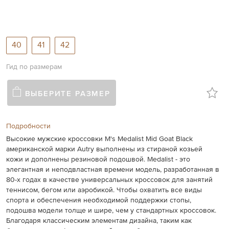
gallery
40
41
42
Гид по размерам
ВЫБЕРИТЕ РАЗМЕР
Подробности
Высокие мужские кроссовки M's Medalist Mid Goat Black
американской марки Autry выполнены из стираной козьей
кожи и дополнены резиновой подошвой. Medalist - это
элегантная и неподвластная времени модель, разработанная в
80-х годах в качестве универсальных кроссовок для занятий
теннисом, бегом или аэробикой. Чтобы охватить все виды
спорта и обеспечения необходимой поддержки стопы,
подошва модели толще и шире, чем у стандартных кроссовок.
Благодаря классическим элементам дизайна, таким как