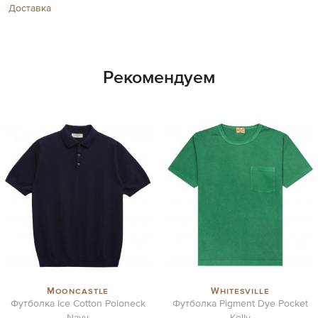
Доставка
Рекомендуем
Mooncastle
Whitesville
Футболка Ice Cotton Poloneck
Футболка Pigment Dye Pocket
Navy
Kelly