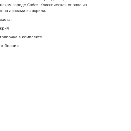
нском городе Сабаэ. Классическая оправа из
нена линзами из акрила.
ацетат
акрил
 тряпочка в комплекте
 в Японии