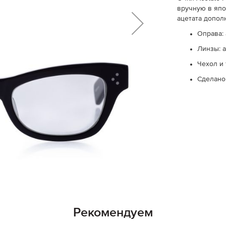
вручную в япо
ацетата допол
Оправа: 
Линзы: 
Чехол и
Сделано
Рекомендуем