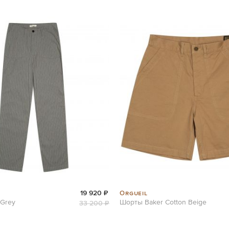
Orgueil
19 920 ₽
 Grey
Шорты Baker Cotton Beige
33 200 ₽