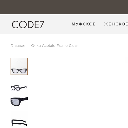
МУЖСКОЕ
ЖЕНСКО
Главная
Очки Acetate Frame Clear
Skip
to
the
end
of
the
images
gallery