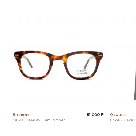
the
images
gallery
Shuron
Orgueil
15 000 ₽
Очки Freeway Demi Amber
Брюки Baker