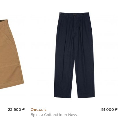
Orgueil
23 900 ₽
51 000 ₽
Брюки Cotton/Linen Navy