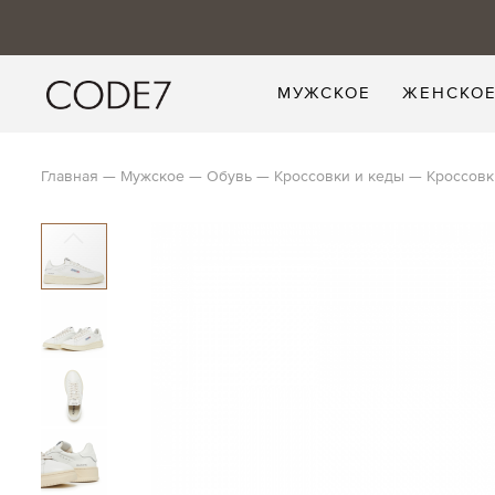
МУЖСКОЕ
ЖЕНСКО
Главная
Мужское
Обувь
Кроссовки и кеды
Кроссовки
Skip
to
the
end
of
the
images
gallery