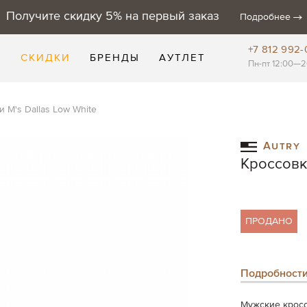
Получите скидку 5% на первый заказ
Подробнее
+7 812 992-
Е
СКИДКИ
БРЕНДЫ
АУТЛЕТ
Пн-пт 12:00—2
 M's Dallas Low White
Autry
Кроссовки
ПРОДАНО
Подробност
Мужские кросс