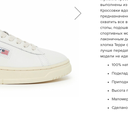
выполнены из
Кроссовки вдо
предназначенн
охватить все 
стопы, подошв
спортивных мо
лаконичным ди
хлопка Терри 
лучше передат
модели не иде
100% на
Подклад
Приподн
Высота п
Маломери
Сделано