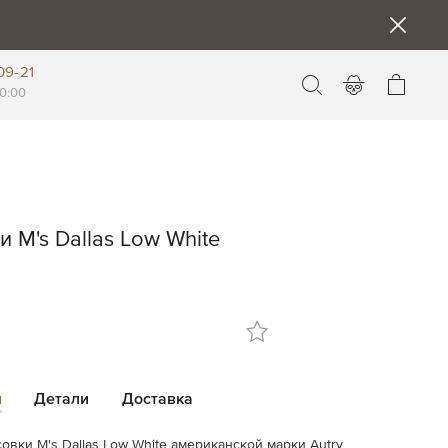
09-21
Моя к
0:00
 M's Dallas Low White
и
Детали
Доставка
овки M's Dallas Low White американской марки Autry